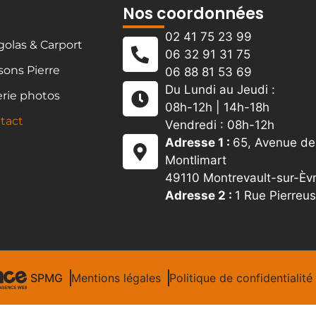
Nos coordonnées
02 41 75 23 99
golas & Carport
06 32 91 31 75
sons Pierre
06 88 81 53 69
Du Lundi au Jeudi :
erie photos
08h-12h | 14h-18h
tact
Vendredi : 08h-12h
Adresse 1 :
65, Avenue de 
Montlimart
49110 Montrevault-sur-Èv
Adresse 2 :
1 Rue Pierreu
SPMG
Mentions légales
Politique de confidentialité